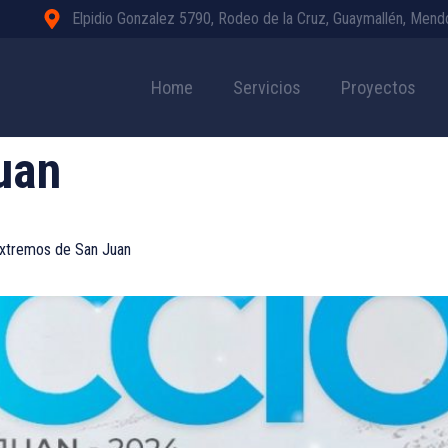
Elpidio Gonzalez 5790, Rodeo de la Cruz, Guaymallén, Men
Home
Servicios
Proyectos
uan
Extremos de San Juan