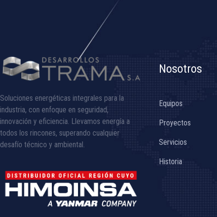
Nosotros
Soluciones energéticas integrales para la
Equipos
industria, con enfoque en seguridad,
innovación y eficiencia. Llevamos energía a
Proyectos
todos los rincones, superando cualquier
Servicios
desafío técnico y ambiental.
Historia