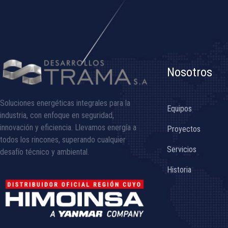
Nosotros
Soluciones energéticas integrales para la
Equipos
industria, con enfoque en seguridad,
innovación y eficiencia. Llevamos energía a
Proyectos
todos los rincones, superando cualquier
Servicios
desafío técnico y ambiental.
Historia