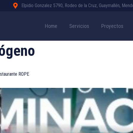
Elpidio Gonzalez 5790, Rodeo de la Cruz, Guaymallén, Men
Home
Servicios
Proyectos
rógeno
Restaurante ROPE